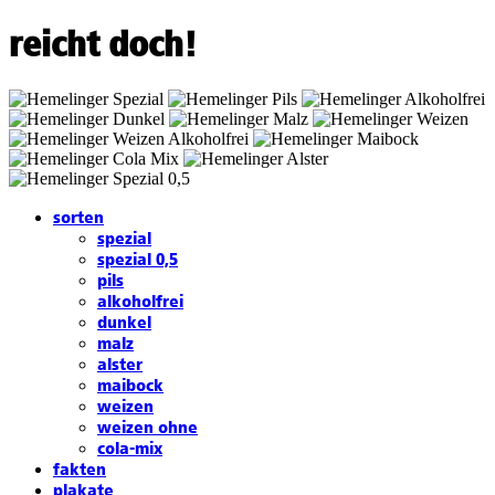
reicht doch!
sorten
spezial
spezial 0,5
pils
alkoholfrei
dunkel
malz
alster
maibock
weizen
weizen ohne
cola-mix
fakten
plakate